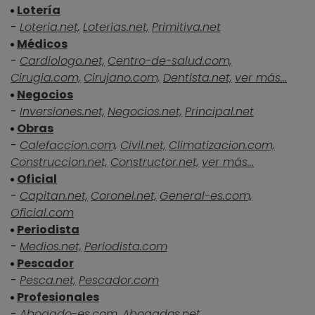
Lotería
-
Loteria.net,
Loterias.net,
Primitiva.net
Médicos
-
Cardiologo.net,
Centro-de-salud.com,
Cirugia.com,
Cirujano.com,
Dentista.net,
ver más...
Negocios
-
Inversiones.net,
Negocios.net,
Principal.net
Obras
-
Calefaccion.com,
Civil.net,
Climatizacion.com,
Construccion.net,
Constructor.net,
ver más...
Oficial
-
Capitan.net,
Coronel.net,
General-es.com,
Oficial.com
Periodista
-
Medios.net,
Periodista.com
Pescador
-
Pesca.net,
Pescador.com
Profesionales
-
Abogado-es.com,
Abogados.net,