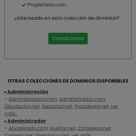
Propietario.com
¿Interesado en esta colección de dominios?
Contáctanos
OTRAS COLECCIONES DE DOMINIOS DISPONIBLES
Administración
-
Administracion.com,
Administrador.com,
Diputacion.net,
Nacional.net,
Presidente.net,
ver
más...
Administrador
-
Apoderado.com,
Auxiliar.net,
Consejero.net,
Consejo.net,
Directora.com,
ver más...