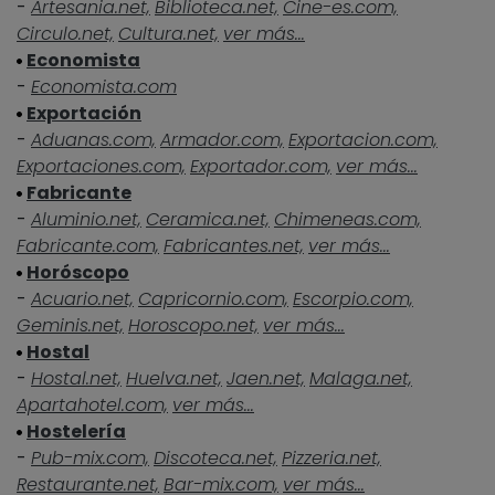
-
Artesania.net,
Biblioteca.net,
Cine-es.com,
Circulo.net,
Cultura.net,
ver más...
Economista
-
Economista.com
Exportación
-
Aduanas.com,
Armador.com,
Exportacion.com,
Exportaciones.com,
Exportador.com,
ver más...
Fabricante
-
Aluminio.net,
Ceramica.net,
Chimeneas.com,
Fabricante.com,
Fabricantes.net,
ver más...
Horóscopo
-
Acuario.net,
Capricornio.com,
Escorpio.com,
Geminis.net,
Horoscopo.net,
ver más...
Hostal
-
Hostal.net,
Huelva.net,
Jaen.net,
Malaga.net,
Apartahotel.com,
ver más...
Hostelería
-
Pub-mix.com,
Discoteca.net,
Pizzeria.net,
Restaurante.net,
Bar-mix.com,
ver más...