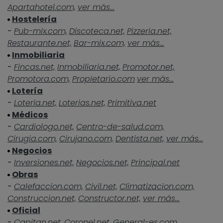
Apartahotel.com,
ver más...
Hostelería
-
Pub-mix.com,
Discoteca.net,
Pizzeria.net,
Restaurante.net,
Bar-mix.com,
ver más...
Inmobiliaria
-
Fincas.net,
Inmobiliaria.net,
Promotor.net,
Promotora.com,
Propietario.com
ver más...
Lotería
-
Loteria.net,
Loterias.net,
Primitiva.net
Médicos
-
Cardiologo.net,
Centro-de-salud.com,
Cirugia.com,
Cirujano.com,
Dentista.net,
ver más...
Negocios
-
Inversiones.net,
Negocios.net,
Principal.net
Obras
-
Calefaccion.com,
Civil.net,
Climatizacion.com,
Construccion.net,
Constructor.net,
ver más...
Oficial
-
Capitan.net,
Coronel.net,
General-es.com,