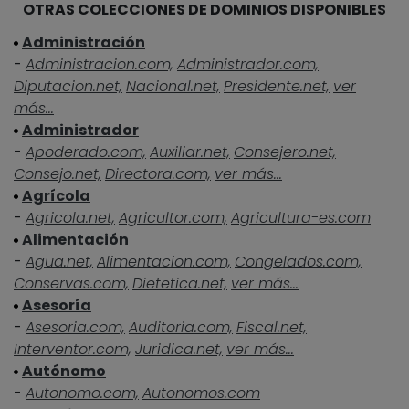
OTRAS COLECCIONES DE DOMINIOS DISPONIBLES
Administración
-
Administracion.com,
Administrador.com,
Diputacion.net,
Nacional.net,
Presidente.net,
ver
más...
Administrador
-
Apoderado.com,
Auxiliar.net,
Consejero.net,
Consejo.net,
Directora.com,
ver más...
Agrícola
-
Agricola.net,
Agricultor.com,
Agricultura-es.com
Alimentación
-
Agua.net,
Alimentacion.com,
Congelados.com,
Conservas.com,
Dietetica.net,
ver más...
Asesoría
-
Asesoria.com,
Auditoria.com,
Fiscal.net,
Interventor.com,
Juridica.net,
ver más...
Autónomo
-
Autonomo.com,
Autonomos.com