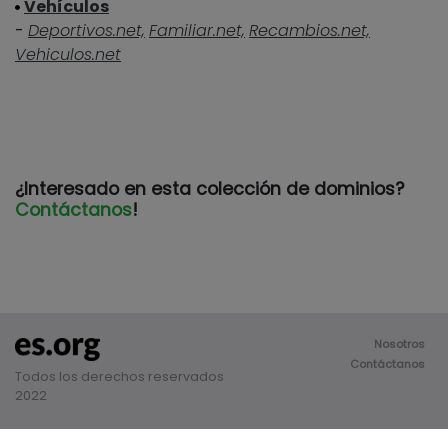
Vehículos
-
Deportivos.net,
Familiar.net,
Recambios.net,
Vehiculos.net
¿Interesado en esta colección de dominios?
Contáctanos
!
Nosotros
Contáctanos
Todos los derechos reservados
2022