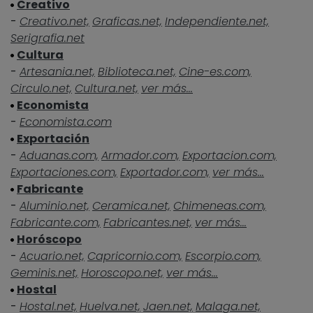
Creativo
-
Creativo.net,
Graficas.net,
Independiente.net,
Serigrafia.net
Cultura
-
Artesania.net,
Biblioteca.net,
Cine-es.com,
Circulo.net,
Cultura.net,
ver más...
Economista
-
Economista.com
Exportación
-
Aduanas.com,
Armador.com,
Exportacion.com,
Exportaciones.com,
Exportador.com,
ver más...
Fabricante
-
Aluminio.net,
Ceramica.net,
Chimeneas.com,
Fabricante.com,
Fabricantes.net,
ver más...
Horóscopo
-
Acuario.net,
Capricornio.com,
Escorpio.com,
Geminis.net,
Horoscopo.net,
ver más...
Hostal
-
Hostal.net,
Huelva.net,
Jaen.net,
Malaga.net,