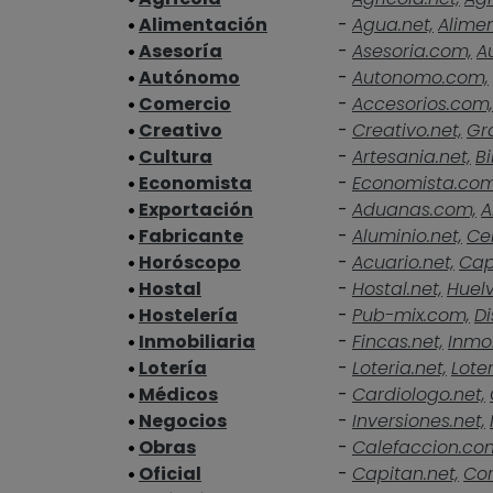
Alimentación
-
Agua.net,
Alime
Asesoría
-
Asesoria.com,
A
Autónomo
-
Autonomo.com,
Comercio
-
Accesorios.com,
Creativo
-
Creativo.net,
Gra
Cultura
-
Artesania.net,
Bi
Economista
-
Economista.co
Exportación
-
Aduanas.com,
A
Fabricante
-
Aluminio.net,
Ce
Horóscopo
-
Acuario.net,
Cap
Hostal
-
Hostal.net,
Huelv
Hostelería
-
Pub-mix.com,
Di
Inmobiliaria
-
Fincas.net,
Inmob
Lotería
-
Loteria.net,
Loter
Médicos
-
Cardiologo.net,
Negocios
-
Inversiones.net,
Obras
-
Calefaccion.co
Oficial
-
Capitan.net,
Cor