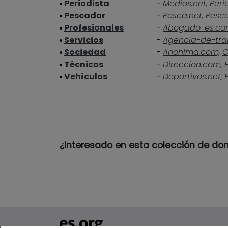
Periodista
-
Medios.net,
Peri
Pescador
-
Pesca.net,
Pesc
Profesionales
-
Abogado-es.co
Servicios
-
Agencia-de-tra
Sociedad
-
Anonima.com,
C
Técnicos
-
Direccion.com,
Vehículos
-
Deportivos.net,
¿Interesado en esta colección de do