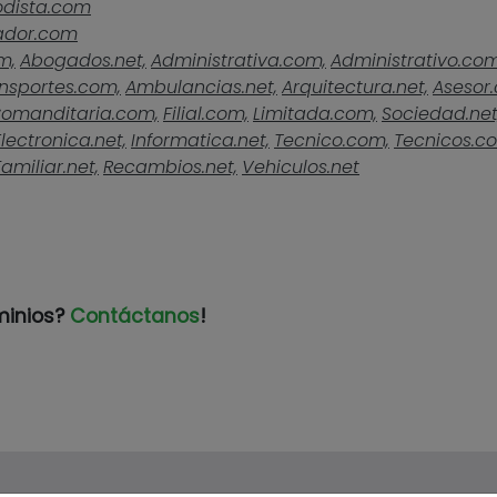
odista.com
ador.com
m,
Abogados.net,
Administrativa.com,
Administrativo.com
nsportes.com,
Ambulancias.net,
Arquitectura.net,
Asesor
omanditaria.com,
Filial.com,
Limitada.com,
Sociedad.net
Electronica.net,
Informatica.net,
Tecnico.com,
Tecnicos.c
Familiar.net,
Recambios.net,
Vehiculos.net
minios?
Contáctanos
!