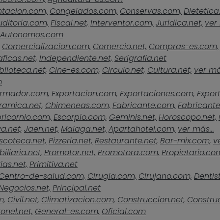
ntacion.com,
Congelados.com,
Conservas.com,
Dietetica
uditoria.com,
Fiscal.net,
Interventor.com,
Juridica.net,
ver 
Autonomos.com
Comercializacion.com,
Comercio.net,
Compras-es.com,
ficas.net,
Independiente.net,
Serigrafia.net
blioteca.net,
Cine-es.com,
Circulo.net,
Cultura.net,
ver más
m
rmador.com,
Exportacion.com,
Exportaciones.com,
Expor
ramica.net,
Chimeneas.com,
Fabricante.com,
Fabricante
ricornio.com,
Escorpio.com,
Geminis.net,
Horoscopo.net,
a.net,
Jaen.net,
Malaga.net,
Apartahotel.com,
ver más...
scoteca.net,
Pizzeria.net,
Restaurante.net,
Bar-mix.com,
v
iliaria.net,
Promotor.net,
Promotora.com,
Propietario.co
ias.net,
Primitiva.net
Centro-de-salud.com,
Cirugia.com,
Cirujano.com,
Dentist
Negocios.net,
Principal.net
m,
Civil.net,
Climatizacion.com,
Construccion.net,
Construc
onel.net,
General-es.com,
Oficial.com