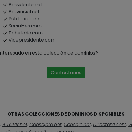
Presidente.net
Provincial.net
Publicas.com
Social-es.com
Tributaria.com
Vicepresidente.com
Interesado en esta colección de dominios?
Contáctanos
OTRAS COLECCIONES DE DOMINIOS DISPONIBLES
,
Auxiliar.net,
Consejero.net,
Consejo.net,
Directora.com,
v
icultor.com,
Agricultura-es.com