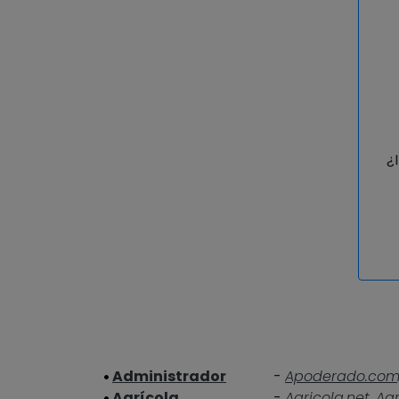
¿
Administrador
-
Apoderado.com
Agrícola
-
Agricola.net,
Agr