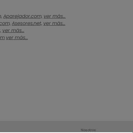
,
Aparejador.com,
ver más...
.com,
Asesores.net,
ver más...
,
ver más...
om
ver más...
Nosotros